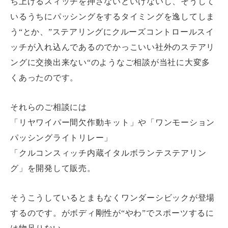
ち上げるスィッチを押さないといけないし、そうして
いるうちにパッシングをするタイミングを逸してしま
特選中古車
う“とか、”ステアリングにクルーズコントロールスイ
HONDA INTEGRA TYPE R DC5
ッチが入れ込んであるのでかっこいい社外のステアリ
ングに交換出来ない“のようなご相談が当社に大変多
HONDA CITY CZ-i GA2
くあったのです。
それらのご相談には
会社概要
「リヤワイパー間欠作動キット」や「ワンモーション
パッシングライトリレー」
ACCESS
「クルコンスィッチ内蔵イタルボランテステアリン
グ」を開発して販売。
CONTACT
そうこうしているとまもなくワンダーシビックが登場
するのです。がボディ剛性が“やわ”でスポーツするに