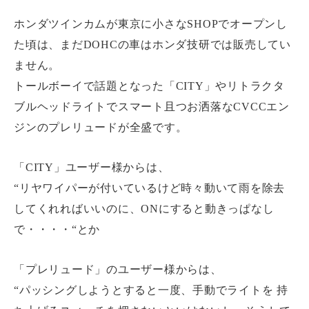
製品情報
ホンダツインカムが東京に小さなSHOPでオープンし
た頃は、まだDOHCの車はホンダ技研では販売してい
製品一覧
ません。
通信販売について
トールボーイで話題となった「CITY」やリトラクタ
ブルヘッドライトでスマート且つお洒落なCVCCエン
業者販売について
ジンのプレリュードが全盛です。
利用規約
「CITY」ユーザー様からは、
“リヤワイパーが付いているけど時々動いて雨を除去
カスタマイズ
してくれればいいのに、ONにすると動きっぱなし
キャンペーン：夏のお買い得（ 2026年07月03日- 2
で・・・・“とか
026年09月29日まで）
「プレリュード」のユーザー様からは、
各種オーバーホール
“パッシングしようとすると一度、手動でライトを 持